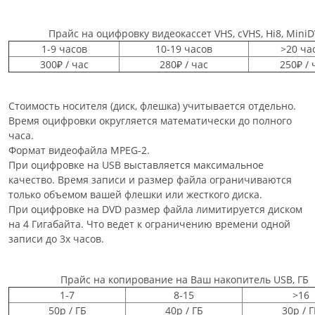
Прайс на оцифровку видеокассет VHS, cVHS, Hi8, MiniD
1-9 часов
10-19 часов
>20 ча
300₽ / час
280₽ / час
250₽ / 
Стоимость носителя (диск, флешка) учитывается отдельно.
Время оцифровки округляется математически до полного
часа.
Формат видеофайла MPEG-2.
При оцифровке на USB выставляется максимальное
качество. Время записи и размер файла ограничиваются
только объемом вашей флешки или жесткого диска.
При оцифровке на DVD размер файла лимитируется диском
на 4 Гигабайта. Что ведет к ограничению времени одной
записи до 3х часов.
Прайс на копирование на Ваш накопитель USB, ГБ
1-7
8-15
>16
50р / ГБ
40р / ГБ
30р / 